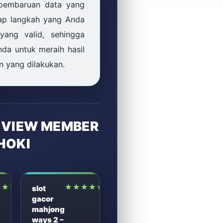
n pembaruan data yang
ap langkah yang Anda
yang valid, sehingga
da untuk meraih hasil
n yang dilakukan.
EVIEW MEMBER
HOKI
★★★
★★★★☆
slot
gacor
mahjong
ways 2 –