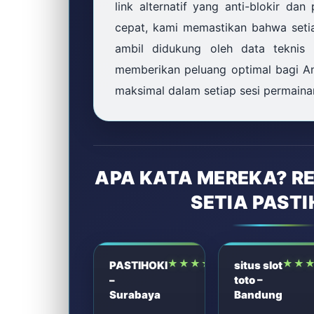
link alternatif yang anti-blokir da
cepat, kami memastikan bahwa seti
ambil didukung oleh data teknis 
memberikan peluang optimal bagi An
maksimal dalam setiap sesi permaina
APA KATA MEREKA? R
SETIA PASTI
★★★★★
★★
PASTIHOKI
situs slot
–
toto –
Surabaya
Bandung