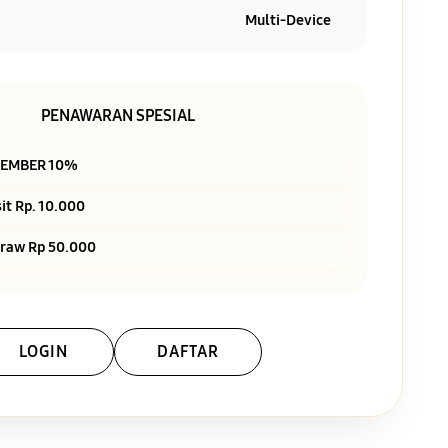
Multi-Device
PENAWARAN SPESIAL
EMBER 10%
it Rp. 10.000
raw Rp 50.000
LOGIN
DAFTAR