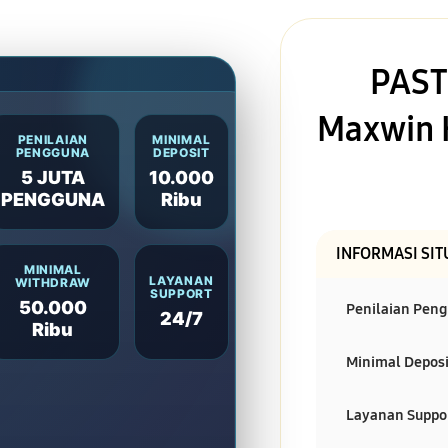
PAST
Maxwin H
PENILAIAN
MINIMAL
PENGGUNA
DEPOSIT
5 JUTA
10.000
PENGGUNA
Ribu
INFORMASI SIT
MINIMAL
LAYANAN
WITHDRAW
SUPPORT
50.000
Penilaian Pen
24/7
Ribu
Minimal Depos
Layanan Suppo