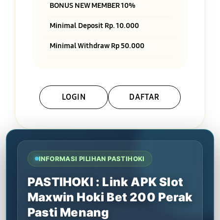
BONUS NEW MEMBER 10%
Minimal Deposit Rp. 10.000
Minimal Withdraw Rp 50.000
LOGIN
DAFTAR
INFORMASI PILIHAN PASTIHOKI
PASTIHOKI : Link APK Slot
Maxwin Hoki Bet 200 Perak
Pasti Menang