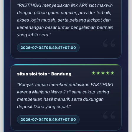
"PASTIHOKI menyediakan link APK slot maxwin
dengan pilihan game populer, provider terbaik,
akses login mudah, serta peluang jackpot dan
kemenangan besar untuk pengalaman bermain
yang lebih seru."
2026-07-04T06:49:47+07:00
★★★★★
situs slot toto – Bandung
"Banyak teman merekomendasikan PASTIHOKI
karena Mahjong Ways 2 di sana cukup sering
memberikan hasil menarik serta dukungan
deposit Dana yang cepat."
2026-07-04T06:49:47+07:00