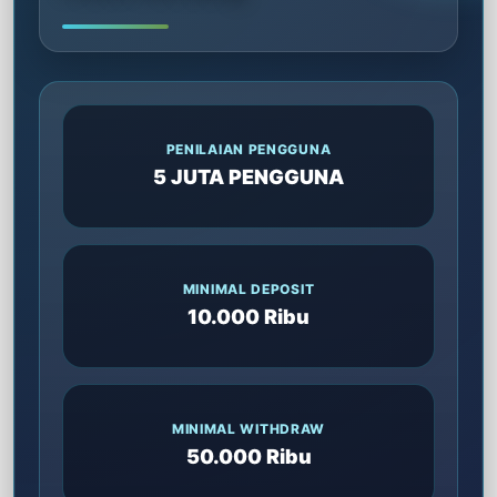
PENILAIAN PENGGUNA
5 JUTA PENGGUNA
MINIMAL DEPOSIT
10.000 Ribu
MINIMAL WITHDRAW
50.000 Ribu