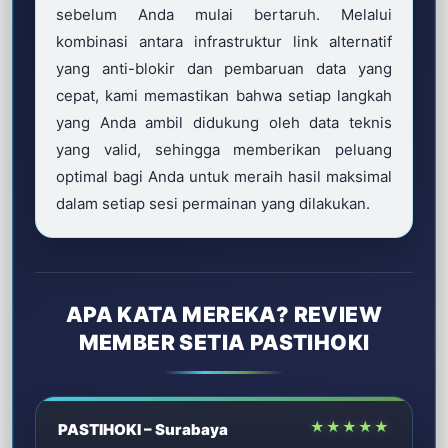
sebelum Anda mulai bertaruh. Melalui
kombinasi antara infrastruktur link alternatif
yang anti-blokir dan pembaruan data yang
cepat, kami memastikan bahwa setiap langkah
yang Anda ambil didukung oleh data teknis
yang valid, sehingga memberikan peluang
optimal bagi Anda untuk meraih hasil maksimal
dalam setiap sesi permainan yang dilakukan.
APA KATA MEREKA? REVIEW
MEMBER SETIA PASTIHOKI
★★★★★
PASTIHOKI – Surabaya