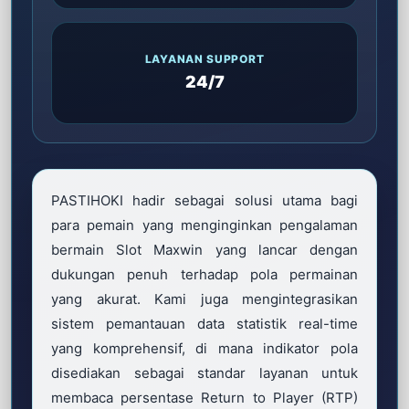
LAYANAN SUPPORT
24/7
PASTIHOKI hadir sebagai solusi utama bagi
para pemain yang menginginkan pengalaman
bermain Slot Maxwin yang lancar dengan
dukungan penuh terhadap pola permainan
yang akurat. Kami juga mengintegrasikan
sistem pemantauan data statistik real-time
yang komprehensif, di mana indikator pola
disediakan sebagai standar layanan untuk
membaca persentase Return to Player (RTP)