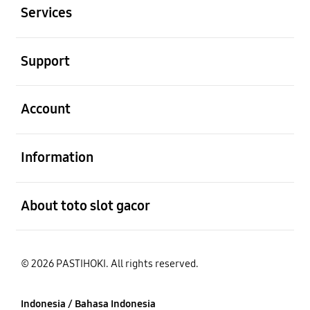
Services
Buka
Support
Buka
Account
Buka
Information
Buka
About toto slot gacor
© 2026 PASTIHOKI. All rights reserved.
Indonesia / Bahasa Indonesia