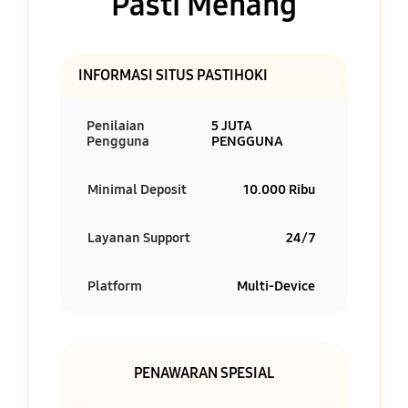
Pasti Menang
INFORMASI SITUS PASTIHOKI
Penilaian
5 JUTA
Pengguna
PENGGUNA
Minimal Deposit
10.000 Ribu
Layanan Support
24/7
Platform
Multi-Device
PENAWARAN SPESIAL