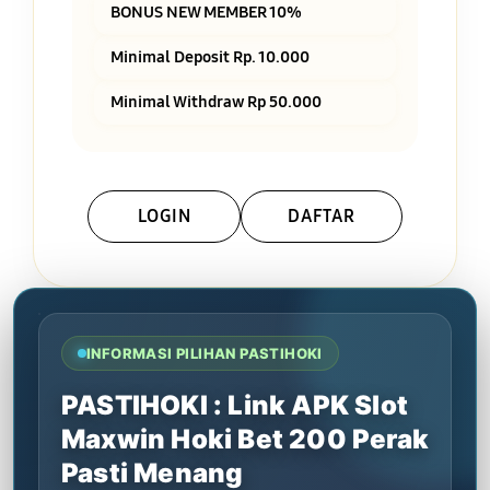
BONUS NEW MEMBER 10%
Minimal Deposit Rp. 10.000
Minimal Withdraw Rp 50.000
LOGIN
DAFTAR
INFORMASI PILIHAN PASTIHOKI
PASTIHOKI : Link APK Slot
Maxwin Hoki Bet 200 Perak
Pasti Menang