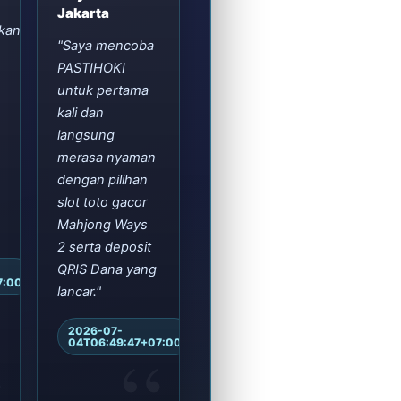
Jakarta
kan
"Saya mencoba
PASTIHOKI
untuk pertama
kali dan
langsung
merasa nyaman
dengan pilihan
slot toto gacor
Mahjong Ways
2 serta deposit
QRIS Dana yang
7:00
lancar."
2026-07-
04T06:49:47+07:00