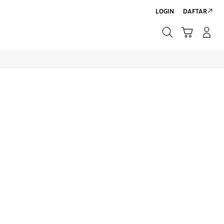
LOGIN
DAFTAR
Cari
Troli
Login/Sign-Up
Cari