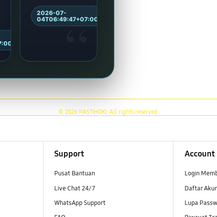
2026-07-
04T06:49:47+07:00
7:00
© 2026 PASTIHOKI. All rights reserved.
Support
Account
Pusat Bantuan
Login Mem
Live Chat 24/7
Daftar Aku
WhatsApp Support
Lupa Passw