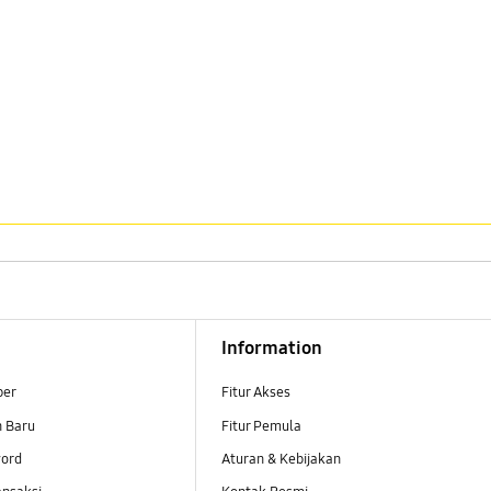
Information
ber
Fitur Akses
n Baru
Fitur Pemula
ord
Aturan & Kebijakan