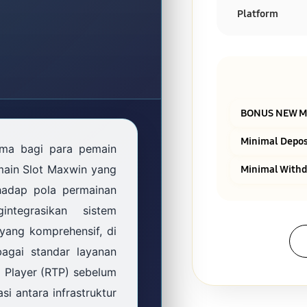
Platform
BONUS NEW M
Minimal Depos
ama bagi para pemain
ain Slot Maxwin yang
Minimal Withd
hadap pola permainan
ntegrasikan sistem
 yang komprehensif, di
bagai standar layanan
 Player (RTP) sebelum
si antara infrastruktur