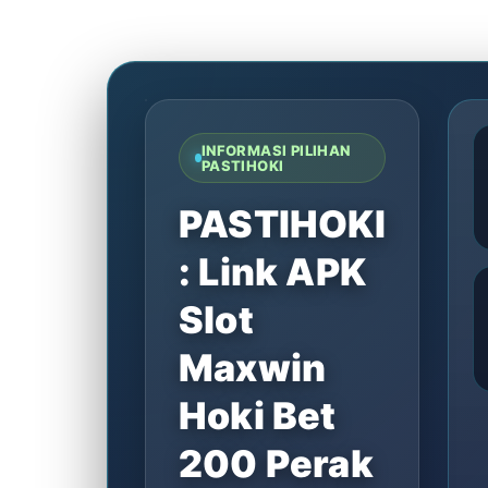
Layer Popup Close
INFORMASI PILIHAN
PASTIHOKI
PASTIHOKI
: Link APK
Slot
Maxwin
Hoki Bet
200 Perak