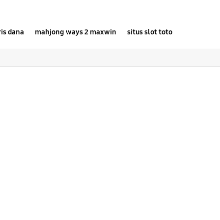
ris dana
mahjong ways 2 maxwin
situs slot toto