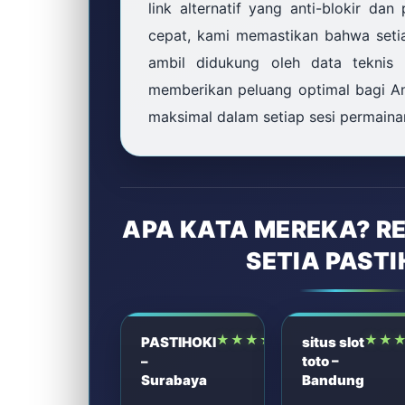
link alternatif yang anti-blokir da
cepat, kami memastikan bahwa seti
ambil didukung oleh data teknis 
memberikan peluang optimal bagi An
maksimal dalam setiap sesi permaina
APA KATA MEREKA? R
SETIA PASTI
★★★★★
★★
PASTIHOKI
situs slot
–
toto –
Surabaya
Bandung