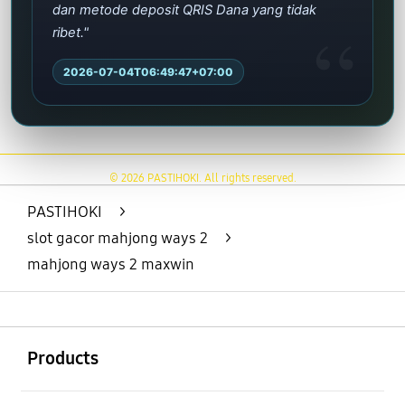
dan metode deposit QRIS Dana yang tidak
ribet."
2026-07-04T06:49:47+07:00
© 2026 PASTIHOKI. All rights reserved.
PASTIHOKI
>
slot gacor mahjong ways 2
>
mahjong ways 2 maxwin
Buka
Footer Navigation
Products
Buka