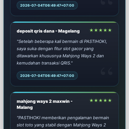
2026-07-04T06:49:47+07:00
★★★★★
deposit qris dana - Magelang
"Setelah beberapa kali bermain di PASTIHOKI,
saya suka dengan fitur slot gacor yang
ditawarkan khususnya Mahjong Ways 2 dan
kemudahan transaksi QRIS."
2026-07-04T06:49:47+07:00
★★★★★
mahjong ways 2 maxwin -
Malang
"PASTIHOKI memberikan pengalaman bermain
slot toto yang stabil dengan Mahjong Ways 2