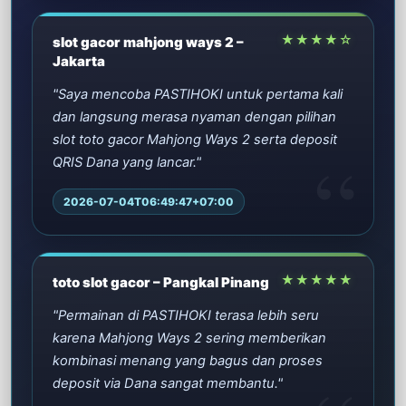
★★★★☆
slot gacor mahjong ways 2 –
Jakarta
"Saya mencoba PASTIHOKI untuk pertama kali
dan langsung merasa nyaman dengan pilihan
slot toto gacor Mahjong Ways 2 serta deposit
QRIS Dana yang lancar."
2026-07-04T06:49:47+07:00
★★★★★
toto slot gacor – Pangkal Pinang
"Permainan di PASTIHOKI terasa lebih seru
karena Mahjong Ways 2 sering memberikan
kombinasi menang yang bagus dan proses
deposit via Dana sangat membantu."